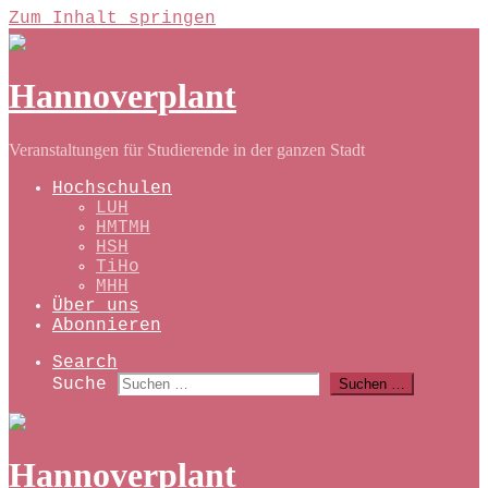
Zum Inhalt springen
Hannoverplant
Veranstaltungen für Studierende in der ganzen Stadt
Hochschulen
LUH
HMTMH
HSH
TiHo
MHH
Über uns
Abonnieren
Search
Suche
Suchen …
Hannoverplant