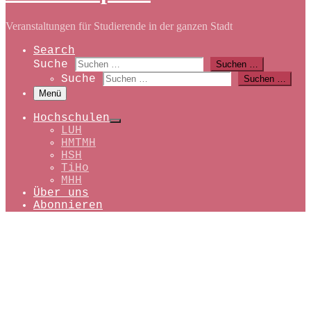
Veranstaltungen für Studierende in der ganzen Stadt
Search
Suche
Suchen …
Suche
Suchen …
Menü
Hochschulen
LUH
HMTMH
HSH
TiHo
MHH
Über uns
Abonnieren