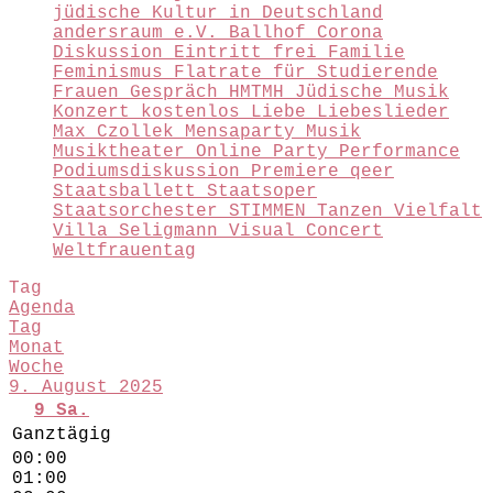
jüdische Kultur in Deutschland
andersraum e.V.
Ballhof
Corona
Diskussion
Eintritt frei
Familie
Feminismus
Flatrate für Studierende
Frauen
Gespräch
HMTMH
Jüdische Musik
Konzert
kostenlos
Liebe
Liebeslieder
Max Czollek
Mensaparty
Musik
Musiktheater
Online
Party
Performance
Podiumsdiskussion
Premiere
qeer
Staatsballett
Staatsoper
Staatsorchester
STIMMEN
Tanzen
Vielfalt
Villa Seligmann
Visual Concert
Weltfrauentag
Tag
Agenda
Tag
Monat
Woche
9. August 2025
9
Sa.
Ganztägig
00:00
01:00