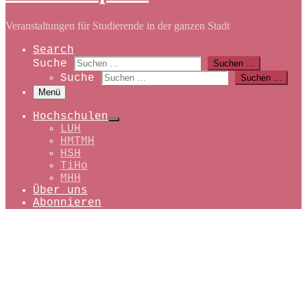
Veranstaltungen für Studierende in der ganzen Stadt
Search
Suche
Suchen …
Suche
Suchen …
Menü
Hochschulen
LUH
HMTMH
HSH
TiHo
MHH
Über uns
Abonnieren