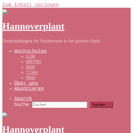
Zum Inhalt springen
Hannoverplant
Veranstaltungen für Studierende in der ganzen Stadt
Hochschulen
LUH
HMTMH
HSH
TiHo
MHH
Über uns
Abonnieren
Search
Suche
Suchen …
Hannoverplant