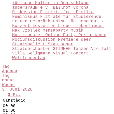
jüdische Kultur in Deutschland
andersraum e.V.
Ballhof
Corona
Diskussion
Eintritt frei
Familie
Feminismus
Flatrate für Studierende
Frauen
Gespräch
HMTMH
Jüdische Musik
Konzert
kostenlos
Liebe
Liebeslieder
Max Czollek
Mensaparty
Musik
Musiktheater
Online
Party
Performance
Podiumsdiskussion
Premiere
qeer
Staatsballett
Staatsoper
Staatsorchester
STIMMEN
Tanzen
Vielfalt
Villa Seligmann
Visual Concert
Weltfrauentag
Tag
Agenda
Tag
Monat
Woche
3. Juni 2026
3
Mi.
Ganztägig
00:00
01:00