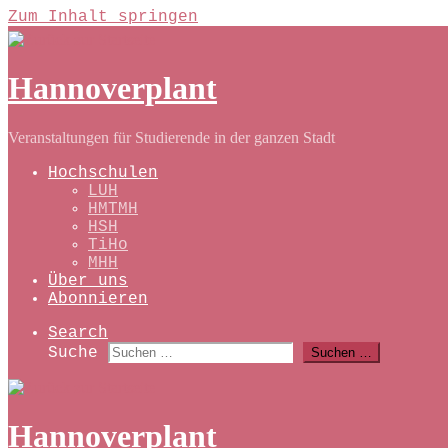
Zum Inhalt springen
Hannoverplant
Veranstaltungen für Studierende in der ganzen Stadt
Hochschulen
LUH
HMTMH
HSH
TiHo
MHH
Über uns
Abonnieren
Search
Suche
Suchen …
Hannoverplant