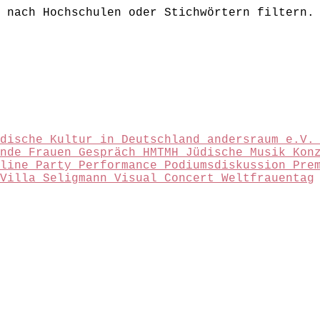
 nach Hochschulen oder Stichwörtern filtern.
üdische Kultur in Deutschland
andersraum e.V
ende
Frauen
Gespräch
HMTMH
Jüdische Musik
Kon
nline
Party
Performance
Podiumsdiskussion
Pre
Villa Seligmann
Visual Concert
Weltfrauentag