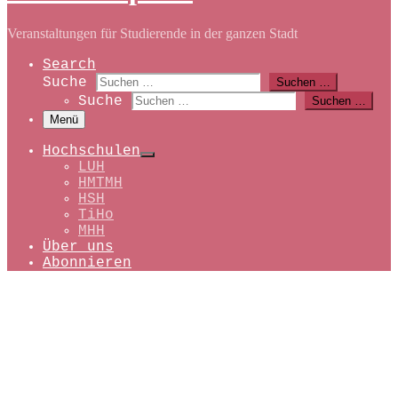
Veranstaltungen für Studierende in der ganzen Stadt
Search
Suche
Suchen …
Suche
Suchen …
Menü
Hochschulen
LUH
HMTMH
HSH
TiHo
MHH
Über uns
Abonnieren