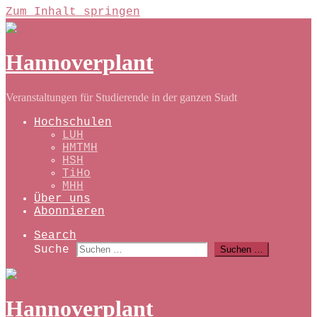
Zum Inhalt springen
Hannoverplant
Veranstaltungen für Studierende in der ganzen Stadt
Hochschulen
LUH
HMTMH
HSH
TiHo
MHH
Über uns
Abonnieren
Search
Suche
Suchen …
Hannoverplant