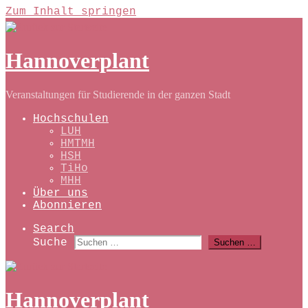
Zum Inhalt springen
Hannoverplant
Veranstaltungen für Studierende in der ganzen Stadt
Hochschulen
LUH
HMTMH
HSH
TiHo
MHH
Über uns
Abonnieren
Search
Suche
Suchen …
Hannoverplant