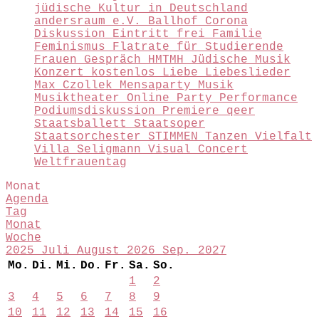
jüdische Kultur in Deutschland
andersraum e.V.
Ballhof
Corona
Diskussion
Eintritt frei
Familie
Feminismus
Flatrate für Studierende
Frauen
Gespräch
HMTMH
Jüdische Musik
Konzert
kostenlos
Liebe
Liebeslieder
Max Czollek
Mensaparty
Musik
Musiktheater
Online
Party
Performance
Podiumsdiskussion
Premiere
qeer
Staatsballett
Staatsoper
Staatsorchester
STIMMEN
Tanzen
Vielfalt
Villa Seligmann
Visual Concert
Weltfrauentag
Monat
Agenda
Tag
Monat
Woche
2025
Juli
August 2026
Sep.
2027
Mo.
Di.
Mi.
Do.
Fr.
Sa.
So.
1
2
3
4
5
6
7
8
9
10
11
12
13
14
15
16