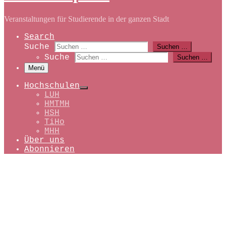
Veranstaltungen für Studierende in der ganzen Stadt
Search
Suche
Suchen …
Suche
Suchen …
Menü
Hochschulen
LUH
HMTMH
HSH
TiHo
MHH
Über uns
Abonnieren