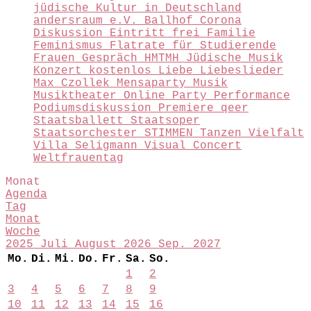
jüdische Kultur in Deutschland
andersraum e.V.
Ballhof
Corona
Diskussion
Eintritt frei
Familie
Feminismus
Flatrate für Studierende
Frauen
Gespräch
HMTMH
Jüdische Musik
Konzert
kostenlos
Liebe
Liebeslieder
Max Czollek
Mensaparty
Musik
Musiktheater
Online
Party
Performance
Podiumsdiskussion
Premiere
qeer
Staatsballett
Staatsoper
Staatsorchester
STIMMEN
Tanzen
Vielfalt
Villa Seligmann
Visual Concert
Weltfrauentag
Monat
Agenda
Tag
Monat
Woche
2025
Juli
August 2026
Sep.
2027
Mo.
Di.
Mi.
Do.
Fr.
Sa.
So.
1
2
3
4
5
6
7
8
9
10
11
12
13
14
15
16