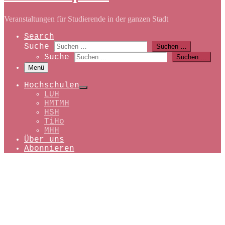
Veranstaltungen für Studierende in der ganzen Stadt
Search
Suche
Suchen …
Suche
Suchen …
Menü
Hochschulen
LUH
HMTMH
HSH
TiHo
MHH
Über uns
Abonnieren