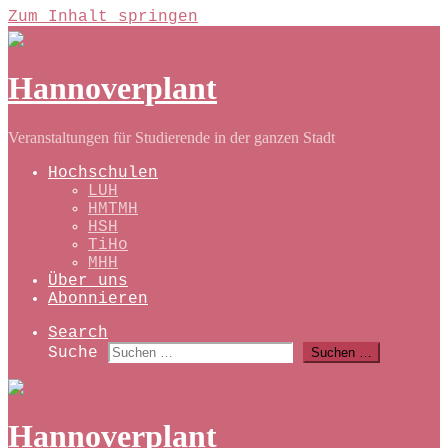
Zum Inhalt springen
Hannoverplant
Veranstaltungen für Studierende in der ganzen Stadt
Hochschulen
LUH
HMTMH
HSH
TiHo
MHH
Über uns
Abonnieren
Search
Suche
Suchen …
Hannoverplant