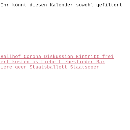
 Ihr könnt diesen Kalender sowohl gefiltert
.
Ballhof
Corona
Diskussion
Eintritt frei
zert
kostenlos
Liebe
Liebeslieder
Max
miere
qeer
Staatsballett
Staatsoper