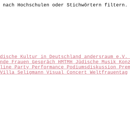
 nach Hochschulen oder Stichwörtern filtern.
üdische Kultur in Deutschland
andersraum e.V
ende
Frauen
Gespräch
HMTMH
Jüdische Musik
Kon
nline
Party
Performance
Podiumsdiskussion
Pre
Villa Seligmann
Visual Concert
Weltfrauentag