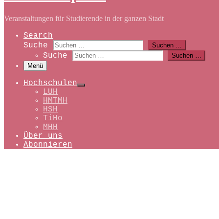
Veranstaltungen für Studierende in der ganzen Stadt
Search
Suche
Suchen …
Suche
Suchen …
Menü
Hochschulen
LUH
HMTMH
HSH
TiHo
MHH
Über uns
Abonnieren