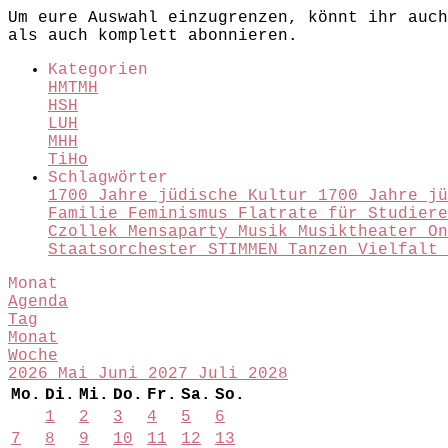
Um eure Auswahl einzugrenzen, könnt ihr auch
als auch komplett abonnieren.
Kategorien
HMTMH
HSH
LUH
MHH
TiHo
Schlagwörter
1700 Jahre jüdische Kultur
1700 Jahre j
Familie
Feminismus
Flatrate für Studier
Czollek
Mensaparty
Musik
Musiktheater
O
Staatsorchester
STIMMEN
Tanzen
Vielfalt
Monat
Agenda
Tag
Monat
Woche
2026
Mai
Juni 2027
Juli
2028
Mo.
Di.
Mi.
Do.
Fr.
Sa.
So.
1
2
3
4
5
6
7
8
9
10
11
12
13