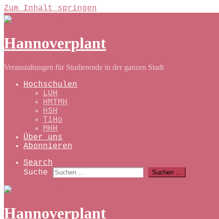
Zum Inhalt springen
Hannoverplant
Veranstaltungen für Studierende in der ganzen Stadt
Hochschulen
LUH
HMTMH
HSH
TiHo
MHH
Über uns
Abonnieren
Search
Suche
Suchen …
Hannoverplant